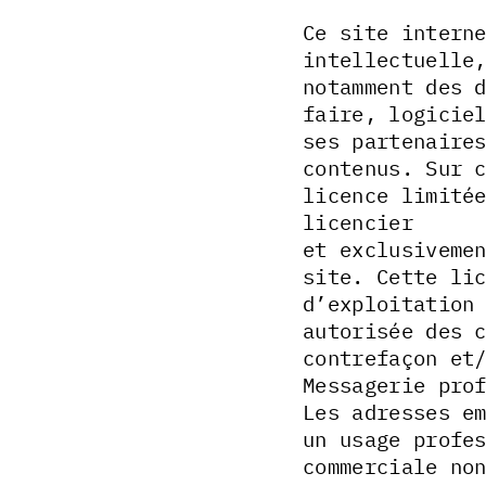
Ce site intern
intellectuelle
notamment des 
faire, logicie
ses partenaire
contenus. Sur 
licence limité
licencier
et exclusiveme
site. Cette li
d’exploitation
autorisée des 
contrefaçon et
Messagerie pro
Les adresses e
un usage profe
commerciale no