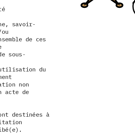
té
ne, savoir-
/ou
nsemble de ces
e
de sous-
utilisation du
ment
ation non
n acte de
ont destinées à
itation
ibé(e).