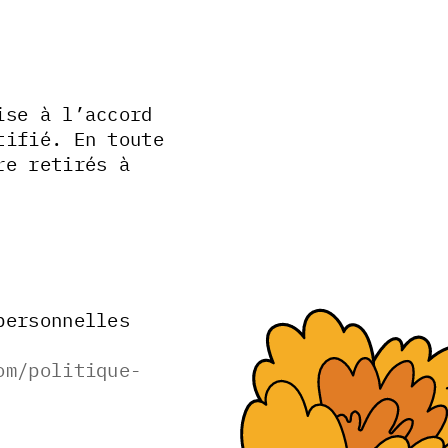
ise à l’accord
tifié. En toute
re retirés à
personnelles
om/politique-