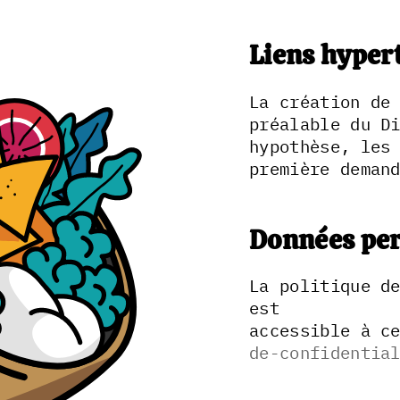
Liens hyper
La création de
préalable du D
hypothèse, les
première deman
Données per
La politique d
est
accessible à c
de-confidentia