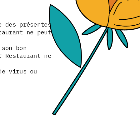
e des présentes
taurant ne peut
 son bon
C Restaurant ne
de virus ou