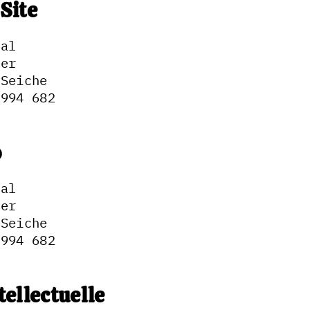
Site
tal
ger
-Seiche
 994 682
o
tal
ger
-Seiche
 994 682
tellectuelle