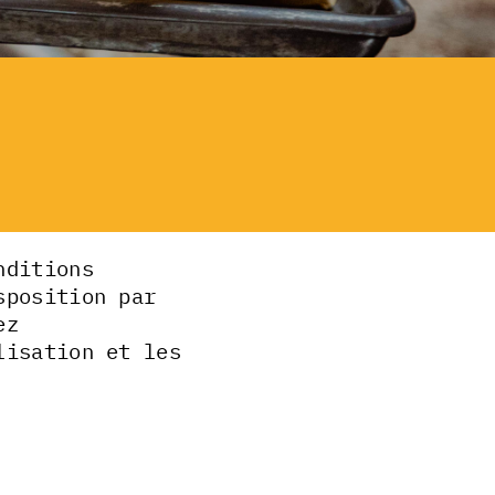
nditions
sposition par
ez
lisation et les